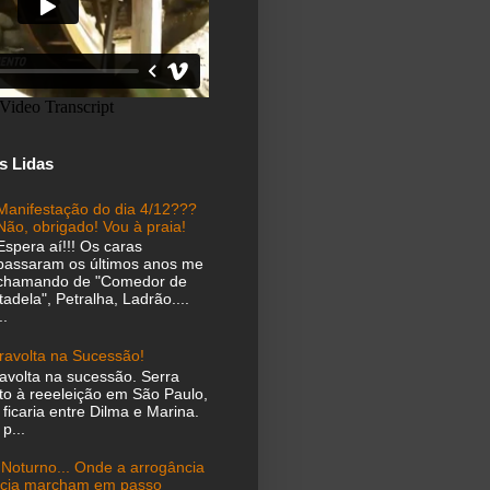
s Lidas
Manifestação do dia 4/12???
Não, obrigado! Vou à praia!
Espera aí!!! Os caras
passaram os últimos anos me
chamando de "Comedor de
dela", Petralha, Ladrão....
.
ravolta na Sucessão!
ravolta na sucessão. Serra
to à reeeleição em São Paulo,
 ficaria entre Dilma e Marina.
p...
 Noturno... Onde a arrogância
ncia marcham em passo