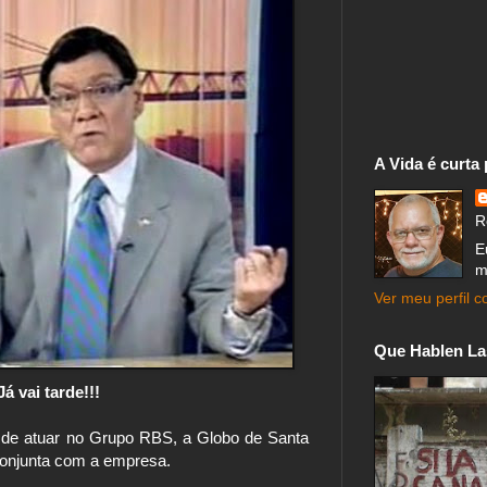
A Vida é curta
R
E
m
Ver meu perfil 
Que Hablen La
Já vai tarde!!!
r de atuar no Grupo RBS, a Globo de Santa
conjunta com a empresa.