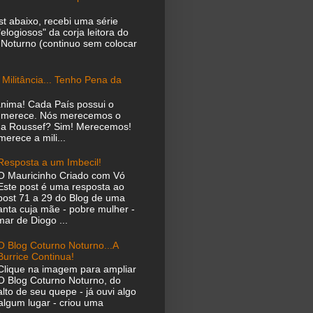
t abaixo, recebi uma série
elogiosos" da corja leitora do
 Noturno (continuo sem colocar
 Militância... Tenho Pena da
ânima! Cada País possui o
 merece. Nós merecemos o
ma Roussef? Sim! Merecemos!
erece a mili...
Resposta a um Imbecil!
O Mauricinho Criado com Vó
Este post é uma resposta ao
post 71 a 29 do Blog de uma
anta cuja mãe - pobre mulher -
ar de Diogo ...
O Blog Coturno Noturno...A
Burrice Continua!
Clique na imagem para ampliar
O Blog Coturno Noturno, do
alto de seu quepe - já ouvi algo
algum lugar - criou uma