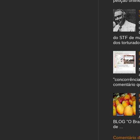
petição online
do STF de man
dos torturador
"concorrência
comentário qu
BLOG "O Bras
de ...
Comentário d