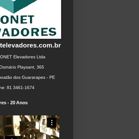
elevadores.com.br
ONET Elevadores Ltda
 Osmário Playsant, 365
boatão dos Guararapes - PE
ne: 81 3461-1674
es - 20 Anos