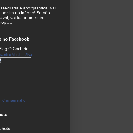
ssexuada e anorgásmica! Vai
ta assim no inferno! Se não
aval, vai fazer um retiro
Nepa...
e no Facebook
Blog O Cachete
vani de Morais e Silva
Criar seu atalho
hete
chete