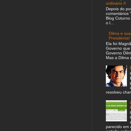
ordinário II
Depois do pos
comentários "
Blog Coturno
o l...
Dilma e sua
Presidenta!
Ela foi Magn
Governo que
Governo Dil
Mas a Dilma m
resolveu cham
parecido em 