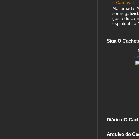
o Carnaval
Mal amada, A
ser negativis
gosta de carn
espiritual no 
Siga O Cachet
Gio
Diário dO Cac
Arquivo do Ca