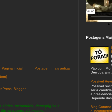
Postagens Mai
Pão com Morta
Página inicial
Postagem mais antiga
Derrubaram ..
Atom)
Possível Revi
Possível revi
seria candida
a presidência
Depende das 
 cínica, mercenária, demagógica e
Blog Coturno
 tão vil quanto ela mesma."
e incompetê