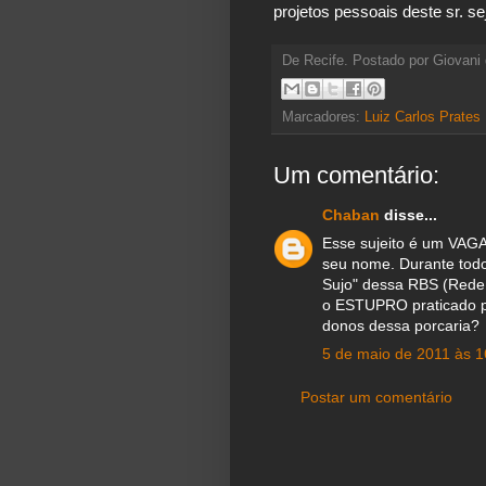
projetos pessoais deste sr. sej
De Recife. Postado por
Giovani 
Marcadores:
Luiz Carlos Prates
Um comentário:
Chaban
disse...
Esse sujeito é um VAG
seu nome. Durante todo
Sujo" dessa RBS (Rede
o ESTUPRO praticado p
donos dessa porcaria?
5 de maio de 2011 às 1
Postar um comentário