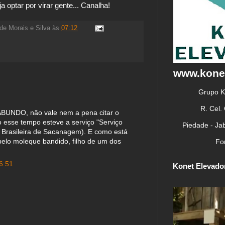
a optar por virar gente... Canalha!
de Morais e Silva
às
07:12
www.konet
Grupo K
R. Cel.
ABUNDO, não vale nem a pena citar o
 esse tempo esteve a serviço "Serviço
Piedade - Ja
 Brasileira de Sacanagem). E como está
elo moleque bandido, filho de um dos
Fo
6:51
Konet Elevador