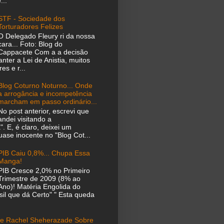
...
STF - Sociedade dos
Torturadores Felizes
O Delegado Fleury ri da nossa
cara... Foto: Blog do
Cappacete Com a a decisão
ter a Lei de Anistia, muitos
es e r...
Blog Coturno Noturno... Onde
a arrogância e incompetência
marcham em passo ordinário...
No post anterior, escrevi que
andei visitando a
". E, é claro, deixei um
ase inocente no "Blog Cot...
PIB Caiu 0,8%... Chupa Essa
Manga!
PIB Cresce 2,0% no Primeiro
Trimestre de 2009 (8% ao
Ano)! Matéria Engolida do
il que dá Certo" " Esta queda
e Rachel Sheherazade Sobre